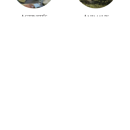
Activités
Animaux
Adultes & Enfants
De la Ferme
Patrimoine
Nature
Mondial de l'UNESCO
En bord de Vézère
Découvrez le Village