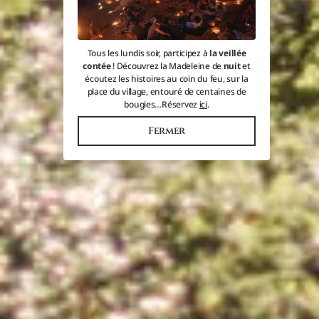
Tous les lundis soir, participez à
la veillée
contée
! Découvrez la Madeleine de
nuit
et
écoutez les histoires au coin du feu, sur la
place du village, entouré de centaines de
bougies…Réservez
ici
.
Fermer