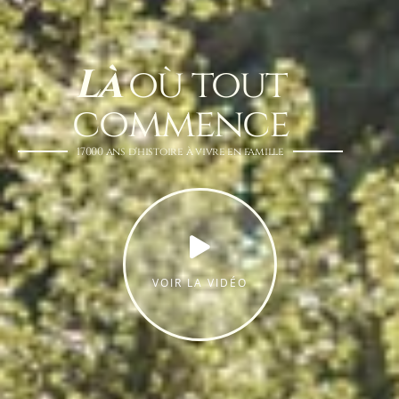
Là
où tout
commence
17000 ans d'histoire à vivre en famille​
VOIR LA VIDÉO