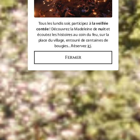
Tous les lundis soir, participez à
la veillée
contée
! Découvrez la Madeleine de
nuit
et
écoutez les histoires au coin du feu, sur la
place du village, entouré de centaines de
bougies…Réservez
ici
.
Fermer