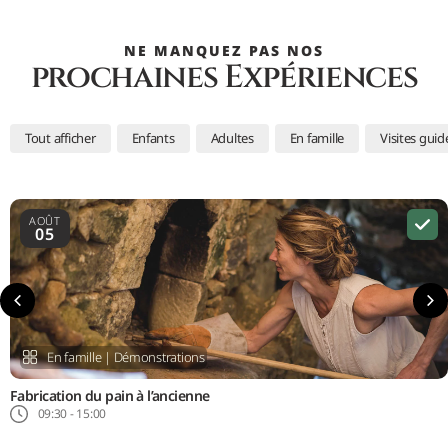
NE MANQUEZ PAS NOS
prochaines Expériences
Tout afficher
Enfants
Adultes
En famille
Visites guid
AOÛT
05
En famille
|
Démonstrations
Fabrication du pain à l’ancienne
09:30 - 15:00