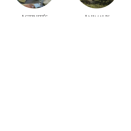
Activités
Animaux
Adultes & Enfants
De la Ferme
Patrimoine
Nature
Mondial de l'UNESCO
En bord de Vézère
Découvrez le Village