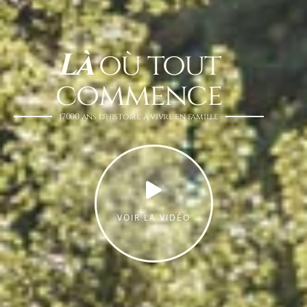
Là
où tout
commence
17000 ans d'histoire à vivre en famille​
VOIR LA VIDÉO