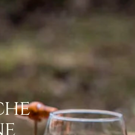
che
ne